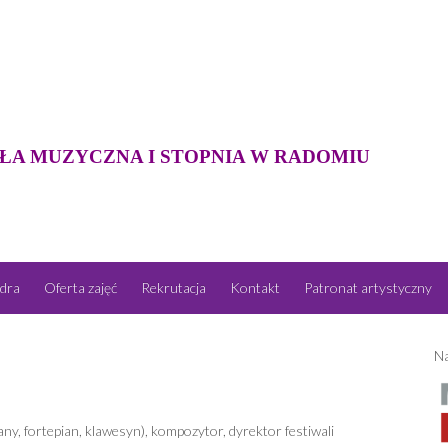
ŁA MUZYCZNA I STOPNIA W RADOMIU
dra
Oferta zajęć
Rekrutacja
Kontakt
Patronat artystyczny
Na
ny, fortepian, klawesyn), kompozytor, dyrektor festiwali