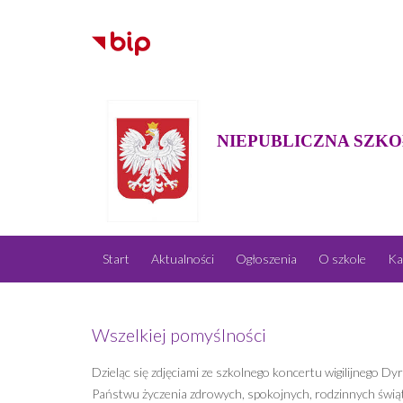
NIEPUBLICZNA SZKO
Start
Aktualności
Ogłoszenia
O szkole
Ka
Wszelkiej pomyślności
Dzieląc się zdjęciami ze szkolnego koncertu wigilijnego D
Państwu życzenia zdrowych, spokojnych, rodzinnych świą