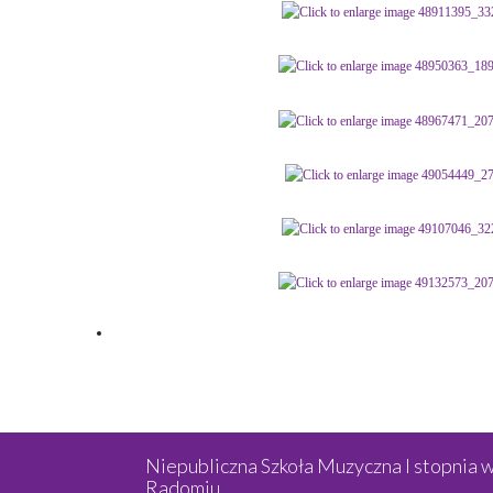
Niepubliczna Szkoła Muzyczna I stopnia 
Radomiu