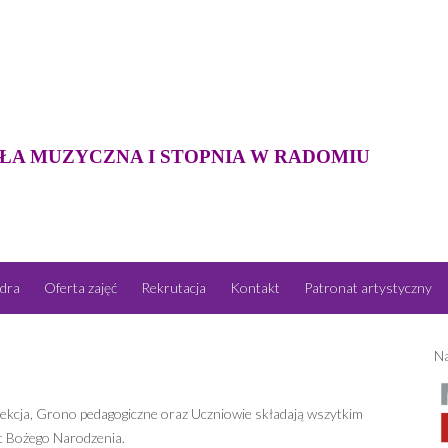
ŁA MUZYCZNA I STOPNIA W RADOMIU
dra
Oferta zajęć
Rekrutacja
Kontakt
Patronat artystyczny
Na
yrekcja, Grono pedagogiczne oraz Uczniowie składają wszytkim
t Bożego Narodzenia.