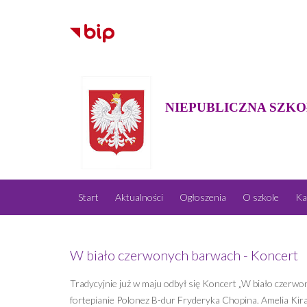
NIEPUBLICZNA SZKO
Start
Aktualności
Ogłoszenia
O szkole
Ka
W biało czerwonych barwach - Koncert
Tradycyjnie już w maju odbył się Koncert „W biało czerw
fortepianie Polonez B-dur Fryderyka Chopina. Amelia Kir