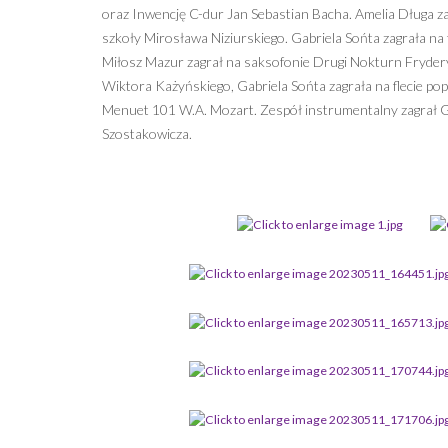
oraz Inwencję C-dur Jan Sebastian Bacha. Amelia Długa z
szkoły Mirosława Niziurskiego. Gabriela Sońta zagrała na 
Miłosz Mazur zagrał na saksofonie Drugi Nokturn Frydery
Wiktora Każyńskiego, Gabriela Sońta zagrała na flecie pop
Menuet 101 W.A. Mozart. Zespół instrumentalny zagrał Gdy
Szostakowicza.