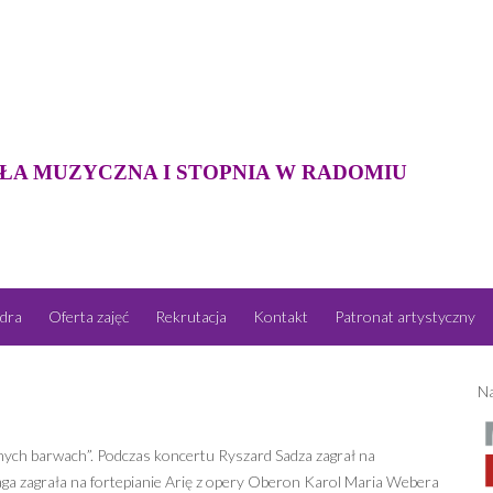
ŁA MUZYCZNA I STOPNIA W RADOMIU
dra
Oferta zajęć
Rekrutacja
Kontakt
Patronat artystyczny
Na
onych barwach”. Podczas koncertu Ryszard Sadza zagrał na
aga zagrała na fortepianie Arię z opery Oberon Karol Maria Webera