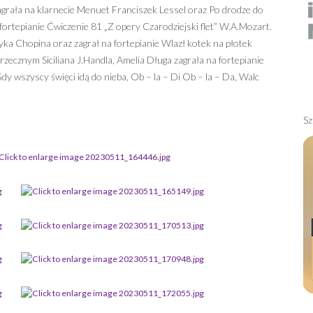
agrała na klarnecie Menuet Franciszek Lessel oraz Po drodze do
fortepianie Ćwiczenie 81 „Z opery Czarodziejski flet” W.A.Mozart.
ka Chopina oraz zagrał na fortepianie Wlazł kotek na płotek
rzecznym Siciliana J.Handla, Amelia Długa zagrała na fortepianie
 wszyscy święci idą do nieba, Ob – la – Di Ob – la – Da, Walc
Sz