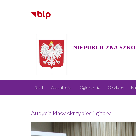
NIEPUBLICZNA SZKO
Start
Aktualności
Ogłoszenia
O szkole
Ka
Audycja klasy skrzypiec i gitary