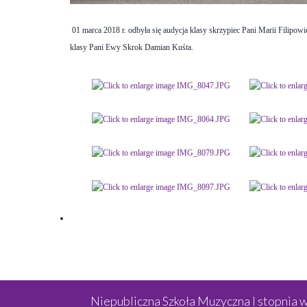
01 marca 2018 r. odbyła się audycja klasy skrzypiec Pani Marii Filipowi
klasy Pani Ewy Skrok Damian Kuśta.
Niepubliczna Szkoła Muzyczna I stopnia 